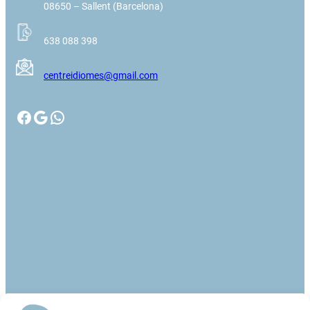
08650 – Sallent (Barcelona)
638 088 398
centreidiomes@gmail.com
Facebook
Google
WhatsApp