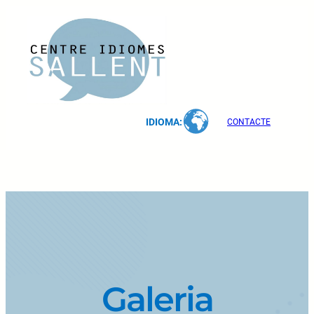
Vés
al
contingut
IDIOMA:
CONTACTE
Galeria